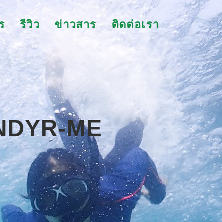
ร
รีวิว
ข่าวสาร
ติดต่อเรา
NDYR-ME