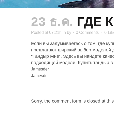
23 ธ.ค.
ГДЕ 
Posted at 07:21h
in
by
0 Comments
0
Lik
Если вы задумываетесь о том, где ку
предлагают широкий выбор моделей д
“Тандыр Мне”. Здесь вы найдете каче
подходящей модели. Купить тандыр в 
Jamesder
Jamesder
NO COMMENTS
Sorry, the comment form is closed at this