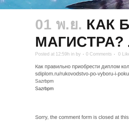
01 พ.ย.
КАК 
МАГИСТРА?
Posted at 12:59h
in
by
0 Comments
0
Lik
Как правильно приобрести диплом ко
sdiplom.ru/rukovodstvo-po-vyboru-i-pokup
Sazrbpm
Sazrbpm
NO COMMENTS
Sorry, the comment form is closed at this