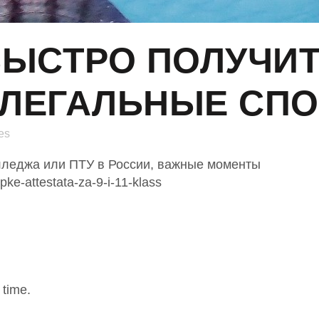
БЫСТРО ПОЛУЧИ
 ЛЕГАЛЬНЫЕ СП
es
лледжа или ПТУ в России, важные моменты
ke-attestata-za-9-i-11-klass
 time.