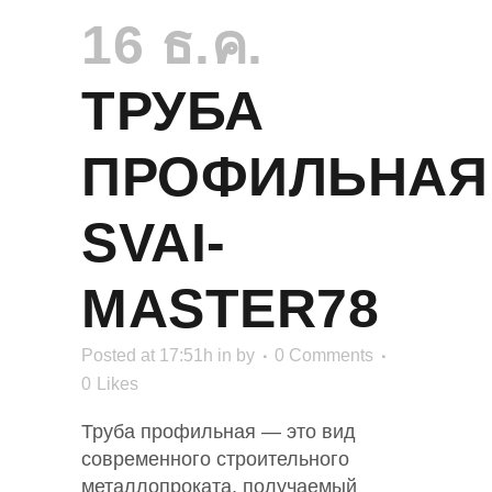
16 ธ.ค.
ТРУБА
ПРОФИЛЬНАЯ
SVAI-
MASTER78
Posted at 17:51h
in
by
0 Comments
0
Likes
Труба профильная — это вид
современного строительного
металлопроката, получаемый