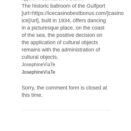
The historic ballroom of the Gulfport
[url=https://icecasinobestbonus.com/]casino
ice[/url], built in 1934, offers dancing
in a picturesque place, on the coast
of the sea. the positive decision on
the application of cultural objects
remains with the administration of
cultural objects.
JosephineViaTe
JosephineViaTe
Sorry, the comment form is closed at
this time.