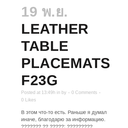
19 พ.ย.
LEATHER
TABLE
PLACEMATS
F23G
Posted at 13:49h
in
by
0 Comments
0
Likes
В этом что-то есть. Раньше я думал
иначе, благодарю за информацию.
??????? ?? ?????: ?????????