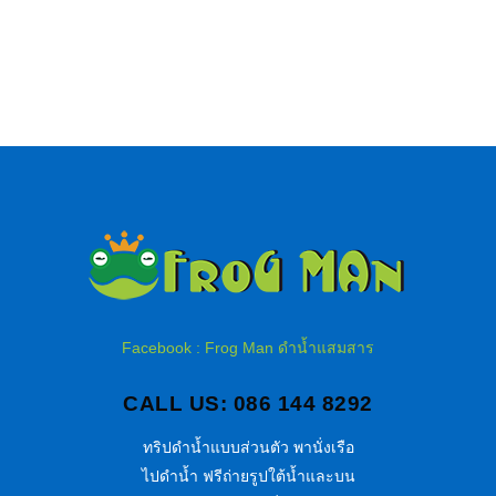
Facebook : Frog Man ดำน้ำแสมสาร
CALL US: 086 144 8292
ทริปดำน้ำแบบส่วนตัว พานั่งเรือ
ไปดำน้ำ ฟรีถ่ายรูปใต้น้ำและบน