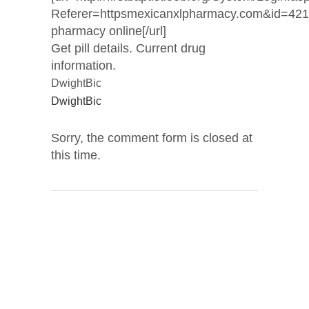
Referer=httpsmexicanxlpharmacy.com&id=421
pharmacy online[/url]
Get pill details. Current drug
information.
DwightBic
DwightBic
Sorry, the comment form is closed at
this time.