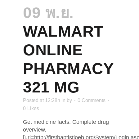
09 พ.ย.
WALMART
ONLINE
PHARMACY
321 MG
Posted at 12:28h
in
by
0 Comments
0
Likes
Get medicine facts. Complete drug
overview.
[url=http://firstbaptistloeb.org/System/Login.as