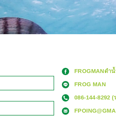
FROGMANดำน้
FROG MAN
086-144-8292 (น
FPOING@GMA