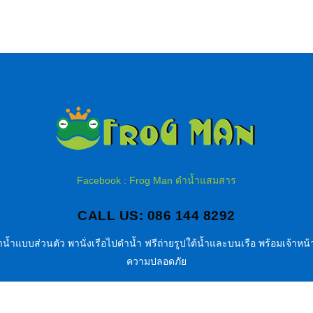
Facebook : Frog Man ดำน้ำแสมสาร
CALL US: 086 144 8292
น้ำแบบส่วนตัว พานั่งเรือไปดำน้ำ ฟรีถ่ายรูปใต้น้ำและบนเรือ พร้อมเจ้าหน้า
ความปลอดภัย