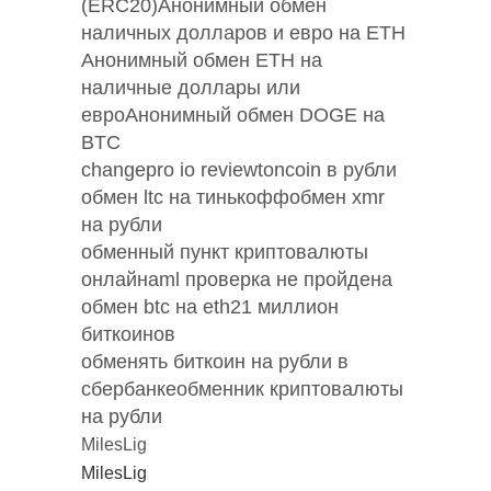
(ERC20)Анонимный обмен
наличных долларов и евро на ETH
Анонимный обмен ETH на
наличные доллары или
евроАнонимный обмен DOGE на
BTC
changepro io reviewtoncoin в рубли
обмен ltc на тинькоффобмен xmr
на рубли
обменный пункт криптовалюты
онлайнaml проверка не пройдена
обмен btc на eth21 миллион
биткоинов
обменять биткоин на рубли в
сбербанкеобменник криптовалюты
на рубли
MilesLig
MilesLig