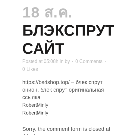
18 ส.ค.
БЛЭКСПРУТ
САЙТ
Posted at 05:08h
in
by
0 Comments
0
Likes
https://bs4shop.top/ – блек спрут
онион, блек спрут оригинальная
ссылка
RobertMinly
RobertMinly
Sorry, the comment form is closed at