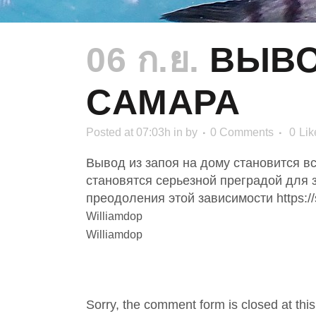
06 ก.ย.
ВЫВО
CAMAPA
Posted at 07:03h
in
by
0 Comments
0
Lik
Вывод из запоя на дому становится в
становятся серьезной преградой для
преодоления этой зависимости https://su
Williamdop
Williamdop
NO COMMENTS
Sorry, the comment form is closed at this