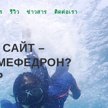
ร
รีวิว
ข่าวสาร
ติดต่อเรา
 САЙТ –
 МЕФЕДРОН?
P