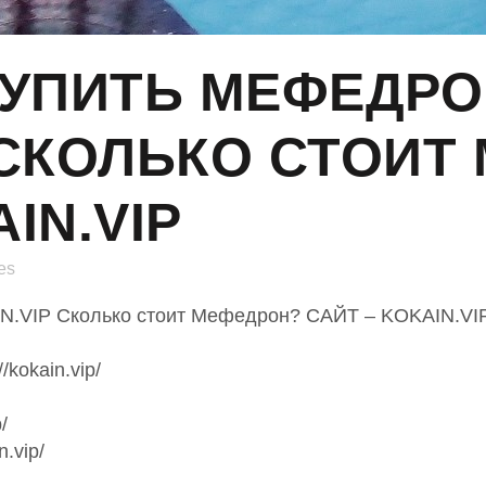
УПИТЬ МЕФЕДРО
 СКОЛЬКО СТОИТ
IN.VIP
es
N.VIP Сколько стоит Мефедрон? САЙТ – KOKAIN.VI
okain.vip/
/
.vip/