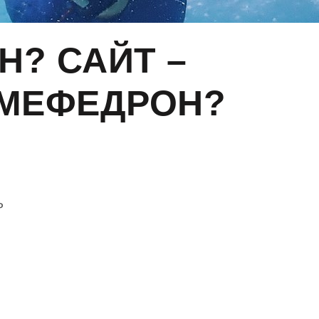
Н? САЙТ –
 МЕФЕДРОН?
P