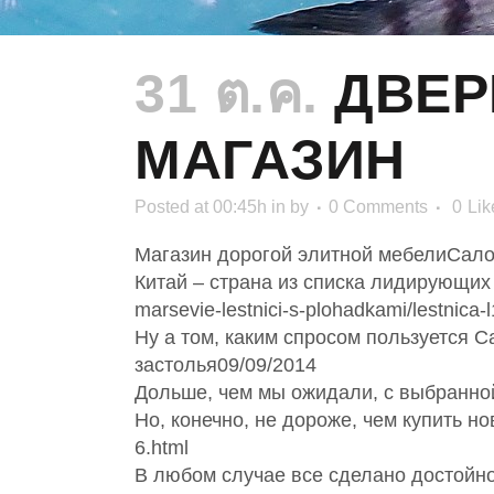
31 ต.ค.
ДВЕР
МАГАЗИН
Posted at 00:45h
in
by
0 Comments
0
Lik
Магазин дорогой элитной мебелиСалон
Китай – страна из списка лидирующих в 
marsevie-lestnici-s-plohadkami/lestnica-
Ну а том, каким спросом пользуется 
застолья09/09/2014
Дольше, чем мы ожидали, с выбранной 
Но, конечно, не дороже, чем купить нову
6.html
В любом случае все сделано достойно htt