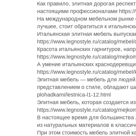
Как правило, элитная дорогая респек
настоящими профессионалами https://www.
На международном мебельном рынке е
лучшее, стоит обратиться к итальянским 
Итальянская элитная мебель выпуска
https://www.legnostyle.ru/catalog/mebel/
Красота итальянских гарнитуров, нап
https://www.legnostyle.ru/catalog/mejko
А умение итальянских краснодеревщи
https://www.legnostyle.ru/catalog/mebel/k
Элитная мебель — мебель для людей,
представлением о стиле, обладают шикар
plohadkami/lestnica-l1-12.html
Элитная мебель, которая создается и
https://www.legnostyle.ru/catalog/mejko
В настоящее время для большинства 
из натуральных материалов в классическ
При этом стоимость мебель элитной ка