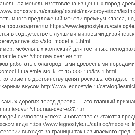
табельная мебель изготовлена из ценных пород древ
legnostyle.ru/catalog/lestnici/na-vtoroy-etazh/lestnic
сть много предложений мебели премиум класса, но,
производителям https://www.legnostyle.ru/catalog/lestn
ется в содружестве с лучшими мировыми дизайнерс
derevyannye-stoly/stol-model-s-1.html
ример, мебельных коллекций для гостиных, неподра
mnatnie-dveri/vhodnaa-dver-e9.html
ков работать с благородными древесными породами
omodi-i-tualetnie-stoliki-ot-15-000-rub/kts-1.html
 которые по достоинству ценят роскошь, обладают
ным вкусом http://www.legnostyle.ru/catalog/lestnici/
з самых дорогих пород дерева — это главный признак
mnatnie-dveri/vhodnaa-dver-e27.html
людей символом успеха и богатства считаются пре
ом виде https://www.legnostyle.ru/catalog/mebel/elit
тегории выходят за границы так называемого средне