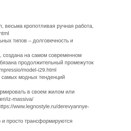
, весьма кропотливая ручная работа,
html
ных типов – долговечность и
а, создана на самом современном
 обязана продолжительный промежуток
mpressio/model-i29.html
х самых модных тенденций
ормировать в своем жилом или
ri/iz-massiva/
s://www.legnostyle.ru/derevyannye-
о и просто трансформируются