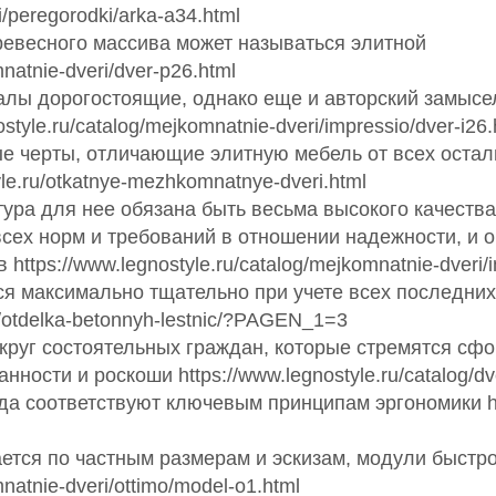
ri/peregorodki/arka-a34.html
ревесного массива может называться элитной
mnatnie-dveri/dver-p26.html
лы дорогостоящие, однако еще и авторский замысел
tyle.ru/catalog/mejkomnatnie-dveri/impressio/dver-i26.
 черты, отличающие элитную мебель от всех осталь
le.ru/otkatnye-mezhkomnatnye-dveri.html
итура для нее обязана быть весьма высокого качеств
всех норм и требований в отношении надежности, и
ttps://www.legnostyle.ru/catalog/mejkomnatnie-dveri/i
ся максимально тщательно при учете всех последни
ici/otdelka-betonnyh-lestnic/?PAGEN_1=3
круг состоятельных граждан, которые стремятся сф
сти и роскоши https://www.legnostyle.ru/catalog/dve
а соответствуют ключевым принципам эргономики http
ется по частным размерам и эскизам, модули быстр
mnatnie-dveri/ottimo/model-o1.html