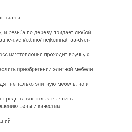
l
атериалы
, и резьба по дереву придает любой
nie-dveri/ottimo/mejkomnatnaa-dver-
цесс изготовления проходит вручную
зволить приобретении элитной мебели
дят не только элитную мебель, но и
ет средств, воспользовавшись
ношению цены и качества
аний