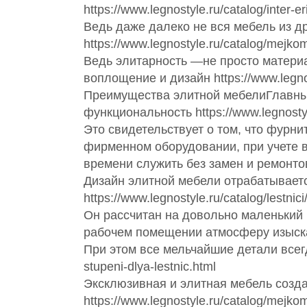
https://www.legnostyle.ru/catalog/inter-e
Ведь даже далеко не вся мебель из д
https://www.legnostyle.ru/catalog/mejko
Ведь элитарность —не просто материа
воплощение и дизайн https://www.legnos
Преимущества элитной мебелиГлавные
функциональность https://www.legnosty
Это свидетельствует о том, что фурн
фирменном оборудовании, при учете 
времени служить без замен и ремонтов h
Дизайн элитной мебели отрабатывает
https://www.legnostyle.ru/catalog/lestn
Он рассчитан на довольно маленький 
рабочем помещении атмосферу изысканно
При этом все мельчайшие детали всегд
stupeni-dlya-lestnic.html
Эксклюзивная и элитная мебель созда
https://www.legnostyle.ru/catalog/mejko