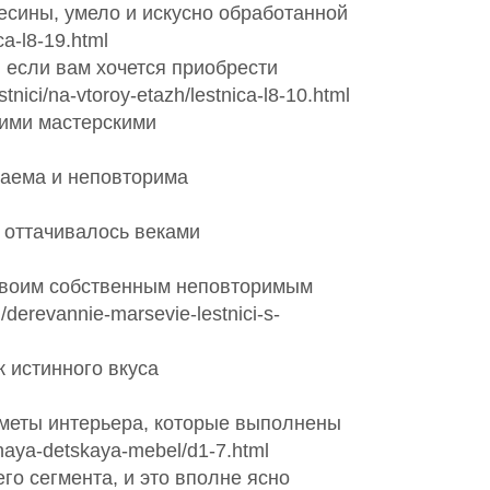
есины, умело и искусно обработанной
a-l8-19.html
 если вам хочется приобрести
ici/na-vtoroy-etazh/lestnica-l8-10.html
кими мастерскими
жаема и неповторима
 оттачивалось веками
 своим собственным неповторимым
derevannie-marsevie-lestnici-s-
 истинного вкуса
дметы интерьера, которые выполнены
naya-detskaya-mebel/d1-7.html
го сегмента, и это вполне ясно