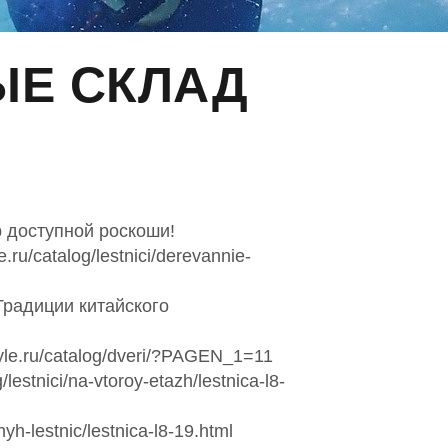
Е СКЛАД
 доступной роскоши!
u/catalog/lestnici/derevannie-
Традиции китайского
le.ru/catalog/dveri/?PAGEN_1=11
stnici/na-vtoroy-etazh/lestnica-l8-
h-lestnic/lestnica-l8-19.html