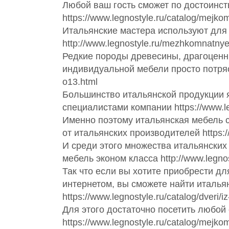
Любой ваш гость сможет по достоинст
https://www.legnostyle.ru/catalog/mejkom
Итальянские мастера используют для
http://www.legnostyle.ru/mezhkomnatn
Редкие породы древесины, драгоценны
индивидуальной мебели просто потрясаю
o13.html
Большинство итальянской продукции я
специалистами компании https://www.leg
Именно поэтому итальянская мебель с
от итальянских производителей https://
И среди этого множества итальянских
мебель эконом класса http://www.legnosty
Так что если вы хотите приобрести д
интернетом, вы сможете найти италья
https://www.legnostyle.ru/catalog/dver
Для этого достаточно посетить любой
https://www.legnostyle.ru/catalog/mejkom