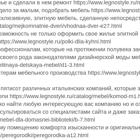
 и сделали в нем ремонт https://www.legnostyle.ru/m
ело за малым, подобрать мебель https://www.legnostyl
клюзивную, элитную мебель, сделанную непосредств
talog/mejkomnatnie-dveri/vhodnaa-dver-e27.html
зможность не только оформить свое жилье элитной 
s://www.legnostyle.ru/polki-dlia-kyhni.html
 профессионалам, которые на протяжении полувека 
 своего рода законодателями дизайнерской моды ме
/elitnaya-detskaya-mebel/d1-3.html
рам мебельного производства https://www.legnostyle.ru
пятисот различных итальянских компаний, которые 
и https://www.legnostyle.ru/catalog/mebel/komod-m1.
ько найти любую интересующую вас компанию но и о
онсультироваться со специалистами сайта и даже зак
mebel-dla-domasnei-biblioteki/b-7.html
му помещению комфорта изысканности и оригинальн
eri/peregorodki/peregorodka-a12.html