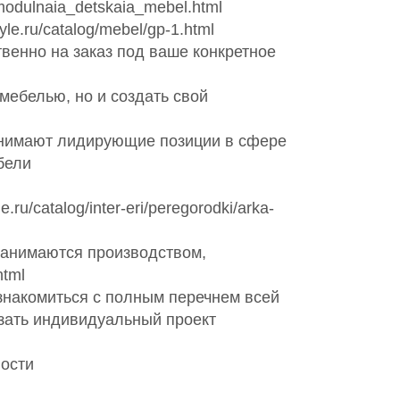
odulnaia_detskaia_mebel.html
e.ru/catalog/mebel/gp-1.html
енно на заказ под ваше конкретное
мебелью, но и создать свой
занимают лидирующие позиции в сфере
бели
/catalog/inter-eri/peregorodki/arka-
занимаются производством,
html
знакомиться с полным перечнем всей
азать индивидуальный проект
ости