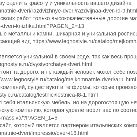
ву оценить красоту и уникальность вашего дизайна
natnie-dveri/razdvizhnye-dveri/razdvijnaa-dver-rd-9.htm
 своих работ только высококачественные дорогие м
ye-dveri-knizhka.html?PAGEN_2=13
е металлы и камни, шикарная и уникальная роспись
щий вид https://www.legnostyle.ru/catalog/mejkomnat
вляется уникальной в своем роде, так как весь про
nostyle.ru/dvystvorchatye-dveri.html
тоит та дорого, и не каждый человек может себе по
www.legnostyle.ru/catalog/mejkomnatnie-dveri/a11.html
 компаний, существуют и те фирмы, которые произво
le.ru/catalog/lestnici/lestnica-l8-1.html
ля себя итальянскую мебель, но на дорогостоящую н
нскую компанию, которая удовлетворит вас по соот
i/iz-massiva/?PAGEN_1=5
 сайт, который является партнером итальянских комп
natnie-dveri/impressio/dver-i18.html