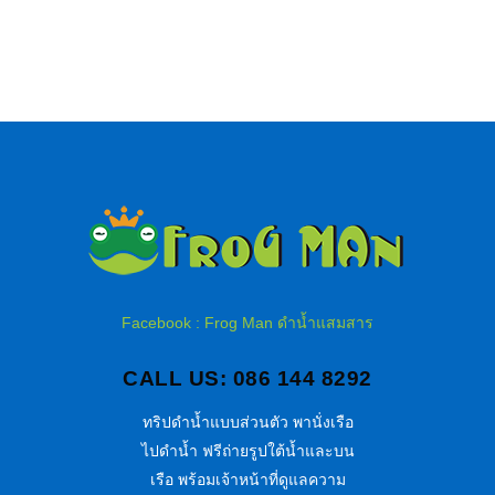
Facebook : Frog Man ดำน้ำแสมสาร
CALL US: 086 144 8292
ทริปดำน้ำแบบส่วนตัว พานั่งเรือ
ไปดำน้ำ ฟรีถ่ายรูปใต้น้ำและบน
เรือ พร้อมเจ้าหน้าที่ดูแลความ