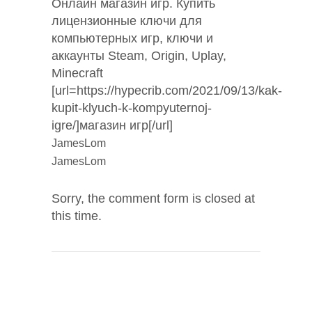
Онлайн магазин игр. Купить
лицензионные ключи для
компьютерных игр, ключи и
аккаунты Steam, Origin, Uplay,
Minecraft
[url=https://hypecrib.com/2021/09/13/kak-
kupit-klyuch-k-kompyuternoj-
igre/]магазин игр[/url]
JamesLom
JamesLom
Sorry, the comment form is closed at
this time.