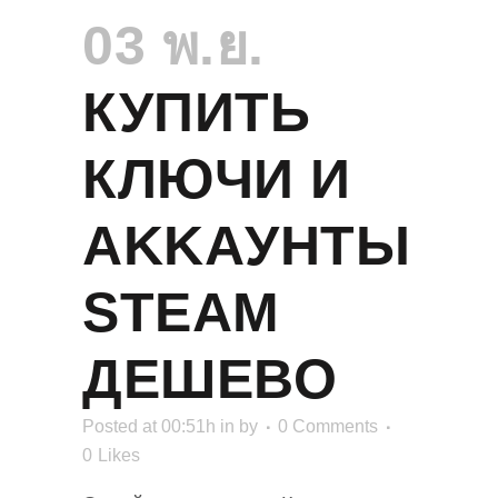
03 พ.ย.
КУПИТЬ
КЛЮЧИ И
AKKAУНТЫ
STEAM
ДЕШЕВО
Posted at 00:51h
in
by
0 Comments
0
Likes