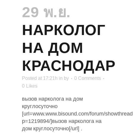
29 พ.ย.
НАРКОЛОГ
НА ДОМ
КРАСНОДАР
Posted at 17:21h
in
by
0 Comments
0
Likes
вызов нарколога на дом
круглосуточно
[url=www.www.bisound.com/forum/showthread
p=1219894/]вызов нарколога на
дом круглосуточно[/url] .