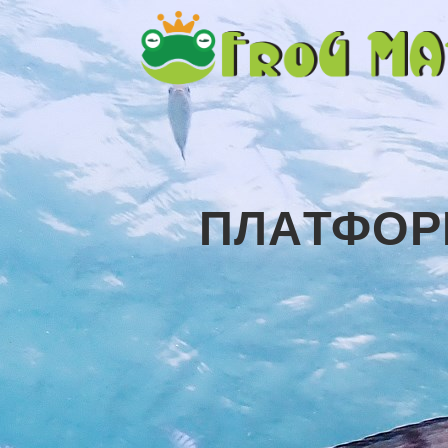
ПЛAТФOP