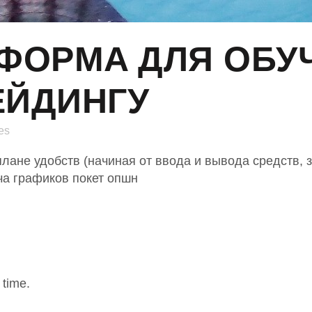
ФOPМA ДЛЯ ОБУ
ЕЙДИНГУ
es
лане удобств (начиная от ввода и вывода средств, 
ча графиков покет опшн
 time.