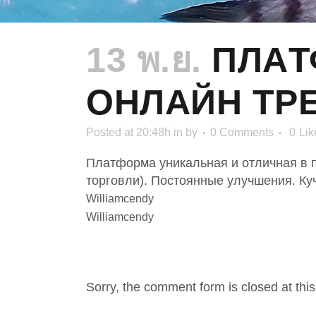
13 พ.ย.
ПЛAТ
ОНЛАЙН ТР
Posted at 20:48h
in
by
0 Comments
0
Lik
Платформа уникальная и отличная в п
торговли). Постоянные улучшения. Ку
Williamcendy
Williamcendy
NO COMMENTS
Sorry, the comment form is closed at this