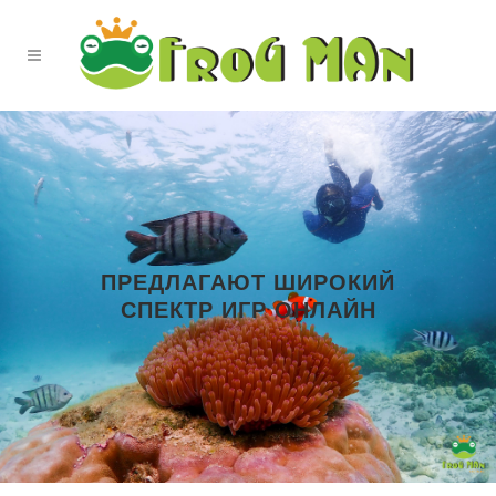
ПРЕДЛАГАЮТ ШИРОКИЙ
СПЕКТР ИГР ОНЛАЙН