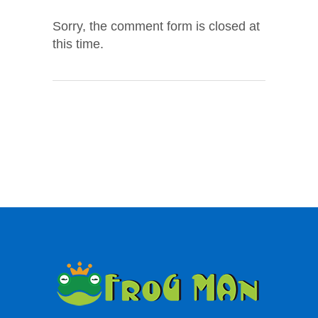
Sorry, the comment form is closed at
this time.