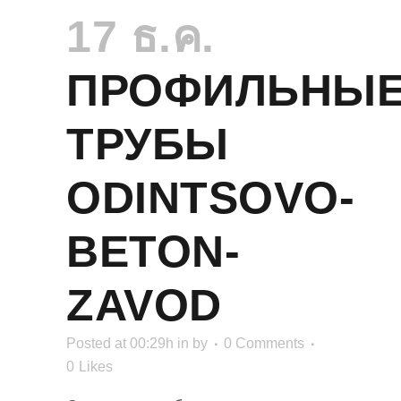
17 ธ.ค.
ПРОФИЛЬНЫ
ТРУБЫ
ODINTSOVO-
BETON-
ZAVOD
Posted at 00:29h
in
by
0 Comments
0
Likes