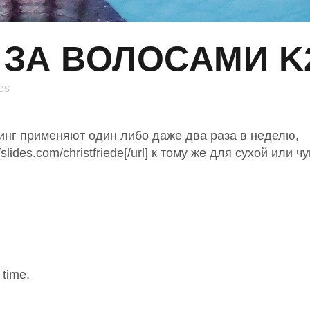
 ЗА ВОЛОСАМИ K
es
инг применяют один либо даже два раза в неделю,
ps://slides.com/christfriede[/url] к тому же для сухой ил
 time.