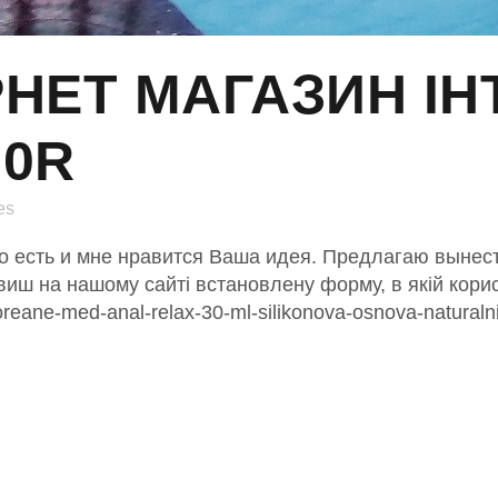
РНЕТ МАГАЗИН І
90R
es
-то есть и мне нравится Ваша идея. Предлагаю вынес
виш на нашому сайті встановлену форму, в якій кори
reane-med-anal-relax-30-ml-silikonova-osnova-naturalni-