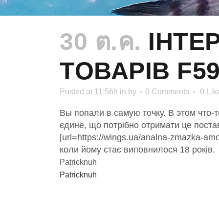
30 ต.ค.
ІНТЕ
ТОВАРІВ F5
Posted at 11:56h
in
by
0 Comments
0
Lik
Вы попали в самую точку. В этом что
єдине, що потрібно отримати це поста
[url=https://wings.ua/analna-zmazka-amo
коли йому стає виповнилося 18 років.
Patricknuh
Patricknuh
NO COMMENTS