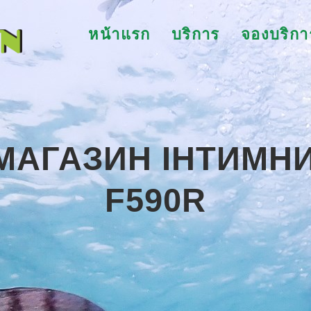
หน้าแรก
บริการ
จองบริกา
МАГАЗИН ІНТИМН
F590R