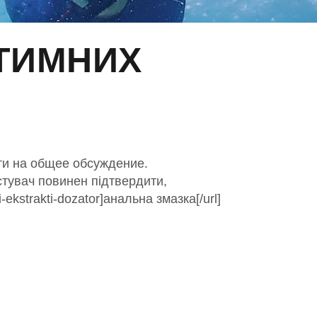
НТИМНИХ
ти на общее обсуждение.
стувач повинен підтвердити,
ekstrakti-dozator]анальна змазка[/url]