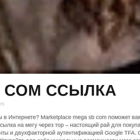
 COM ССЫЛКА
es
ы в Интернете? Marketplace mega sb com поможет в
сылка на мегу через тор – настоящий рай для покуп
очты и двухфакторной аутентификацией Google TFA.