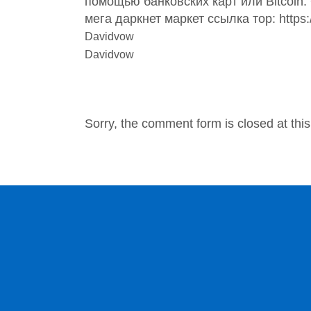
помощью банковских карт или Bitcoin.
мега даркнет маркет ссылка тор: https
Davidvow
Davidvow
NO COMMENTS
Sorry, the comment form is closed at this