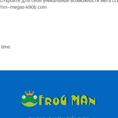
 Откройте для себя уникальные возможности мега сс
://xn--megas-k90b.com
 time.