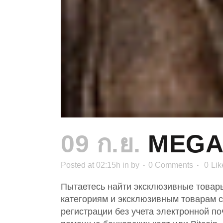
09 ก.ย.
MEGA
Posted at 02:15h
in
by
0 Comments
0
Lik
Пытаетесь найти эксклюзивные товар
категориям и эксклюзивным товарам с
регистрации без учета электронной п