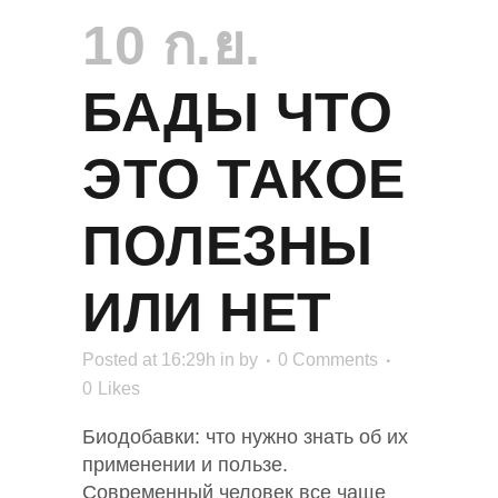
10 ก.ย.
БАДЫ ЧТО
ЭТО ТАКОЕ
ПОЛЕЗНЫ
ИЛИ НЕТ
Posted at 16:29h
in
by
0 Comments
0
Likes
Биодобавки: что нужно знать об их
применении и пользе.
Современный человек все чаще