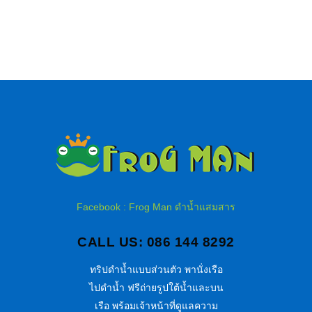
Facebook : Frog Man ดำน้ำแสมสาร
CALL US: 086 144 8292
ทริปดำน้ำแบบส่วนตัว พานั่งเรือ
ไปดำน้ำ ฟรีถ่ายรูปใต้น้ำและบน
เรือ พร้อมเจ้าหน้าที่ดูแลความ