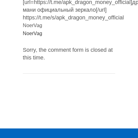
[url=https://t.me/apk_dragon_money_official]д
мани официальный зеркало[/url]
https://t.me/s/apk_dragon_money_official
NoerVag
NoerVag
Sorry, the comment form is closed at
this time.