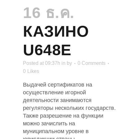
16 ธ.ค.
КАЗИНО
U648E
Posted at 09:37h
in
by
0 Comments
0
Likes
Выдачей сертификатов на
осуществление игорной
деятельности занимаются
регуляторы нескольких государств.
Также разрешение на функции
можно зачислить на
муниципальном уровне в