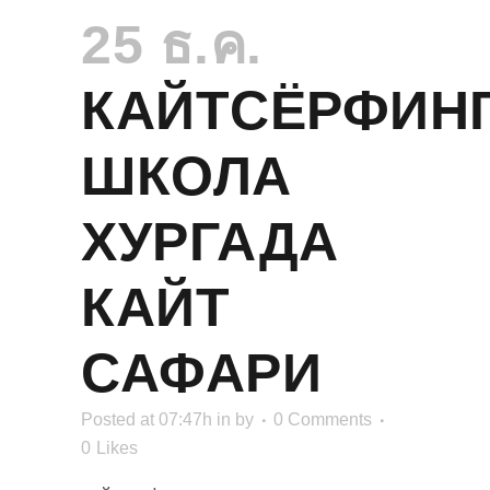
25 ธ.ค.
КАЙТСЁРФИН
ШКОЛА
ХУРГАДА
КАЙТ
САФАРИ
Posted at 07:47h
in
by
0 Comments
0
Likes