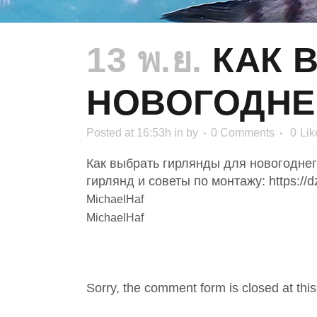
13 พ.ย.
КАК 
НОВОГОДНЕ
Posted at 16:53h
in
by
0 Comments
0
Lik
Как выбрать гирлянды для новогодне
гирлянд и советы по монтажу: https://
MichaelHaf
MichaelHaf
NO COMMENTS
Sorry, the comment form is closed at this