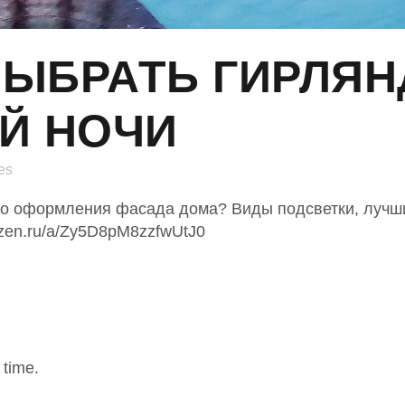
ВЫБРАТЬ ГИРЛЯН
Й НОЧИ
es
го оформления фасада дома? Виды подсветки, лучш
dzen.ru/a/Zy5D8pM8zzfwUtJ0
 time.