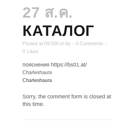
27 ส.ค.
КАТАЛОГ
Posted at 09:50h
in
by
0 Comments
0
Likes
пояснения https://bs01.at/
Charleshaura
Charleshaura
Sorry, the comment form is closed at
this time.