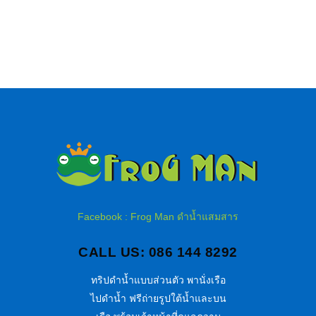
Facebook : Frog Man ดำน้ำแสมสาร
CALL US: 086 144 8292
ทริปดำน้ำแบบส่วนตัว พานั่งเรือ
ไปดำน้ำ ฟรีถ่ายรูปใต้น้ำและบน