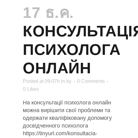
17 ธ.ค.
КОНСУЛЬТАЦІ
ПСИХОЛОГА
ОНЛАЙН
Posted at 09:07h
in
by
0 Comments
0
Likes
На консультації психолога онлайн
можна вирішити свої проблеми та
одержати кваліфіковану допомогу
досвідченного психолога
https://tinyurl.com/konsultacia-