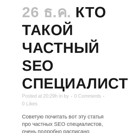
26 ธ.ค.
КТO
ТАКОЙ
ЧАСТНЫЙ
SEO
СПЕЦИАЛИСТ
Posted at 20:29h
in
by
0 Comments
0
Likes
Советую почитать вот эту статья
про частных SEO специалистов,
очень подробно расписано