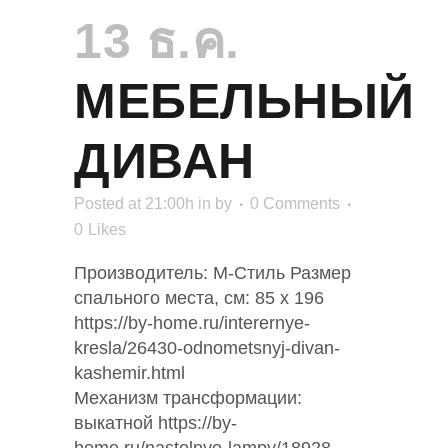
13 ธ.ค.
МЕБЕЛЬНЫЙ
ДИВАН
Posted at 21:00h
in
by
0 Comments
0
Likes
Производитель: М-Стиль Размер
спального места, см: 85 х 196
https://by-home.ru/interernye-
kresla/26430-odnometsnyj-divan-
kashemir.html
Механизм трансформации:
выкатной https://by-