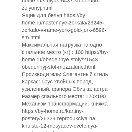
home.ru/stulya/25437-stul-bruno-
zelyonyj.html
Ящик для белья https://by-
home.ru/nastennye-zerkala/23245-
zerkalo-v-rame-york-gold-jork-6596-
sm.html
Максимальная нагрузка на одно
спальное место (кг) : 100 https://by-
home.ru/obedennye-stoly/21543-
obedennyj-stol-mezzalune.html
Производитель: Элегантный стиль
Каркас: брус хвойных пород,
усиленный, фанера Обивка: астра
Размер спального места: 120х190
Механизм трансформации: книжка
https://by-home.ru/kartiny-
postery/26329-reprodukciya-na-
kholste-12-mesyacev-cveteniya-