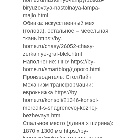
home.ru/nastolnye-lampy/18928-
biryuzovaya-nastolnaya-lampa-
majlo.html
Обивка: искусственный мех
(голова), остальное – мебельная
ткань https://by-
home.ru/chasy/26052-chasy-
zerkalnye-graf-blek.html
Наполнение: ППУ https://by-
home.ru/smartblog/дорого.html
Производитель: СтолЛайн
Механизм трансформации:
еврокнижка https://by-
home.ru/konsoli/21346-konsol-
meredit-s-shagrenevoj-kozhej-
bezhevaya.html
Спальное место (длина х ширина):
1870 х 1300 мм https://by-