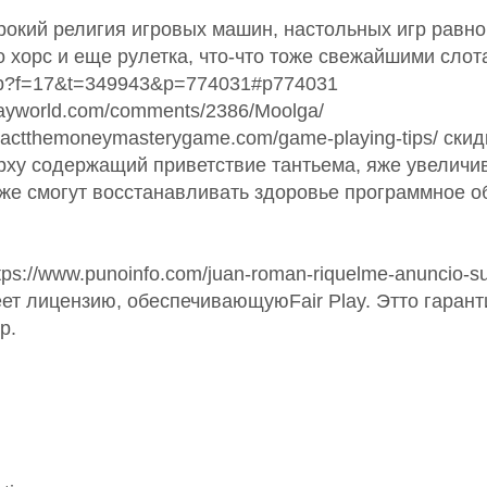
кий религия игровых машин, настольных игр равно 
о хорс и еще рулетка, что-что тоже свежайшими слот
c.php?f=17&t=349943&p=774031#p774031
layworld.com/comments/2386/Moolga/
pactthemoneymasterygame.com/game-playing-tips/ ски
ерху содержащий приветствие тантьема, яже увеличи
кже смогут восстанавливать здоровье программное 
://www.punoinfo.com/juan-roman-riquelme-anuncio-su-re
ет лицензию, обеспечивающуюFair Play. Этто гарант
р.