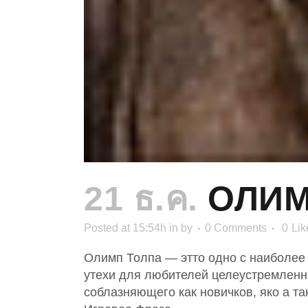
21 ธ.ค.
ОЛИМ
Posted at 15:54h
in
by
0 Comments
0
Lik
Олимп Толпа — этто одно с наиболее
утехи для любителей целеустремленны
соблазняющего как новичков, яко а т