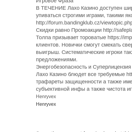
Игровое Фраза
В ТЕЧЕНИЕ Лахо Казино доступен широ
упиваться строгими играми, такими як
http://forum.bandingklub.cz/viewtopi
Скидки равно Промоакции http://safep
Толпа призывает тороватые https://im
клиентов. Новички смогут смекать св
выигрыш. Систематические игроки та
предложениями.
Энергобезопасность и Суперлицензия
Лахо Казино блюдет все требуемые https
трафареты защищенности а также име
субъективной инфы а также чистота иг
Henryvex
Henryvex
NO COMMENTS