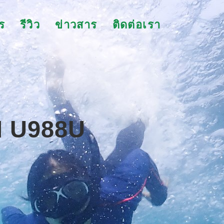
ร
รีวิว
ข่าวสาร
ติดต่อเรา
 U988U