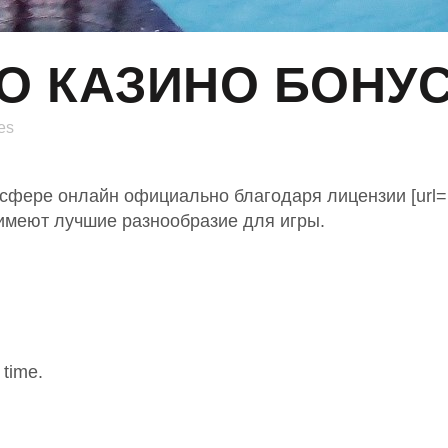
О КАЗИНО БОНУС
es
фере онлайн официально благодаря лицензии [url=https:
ы имеют лучшие разнообразие для игры.
 time.