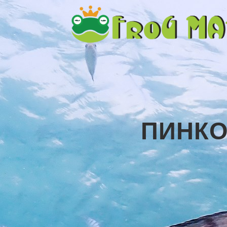
ПИНКО