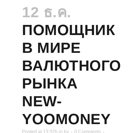
12 ธ.ค.
ПОМОЩНИК
В МИРЕ
ВАЛЮТНОГО
РЫНКА
NEW-
YOOMONEY
Posted at 13:32h
in
by
0 Comments