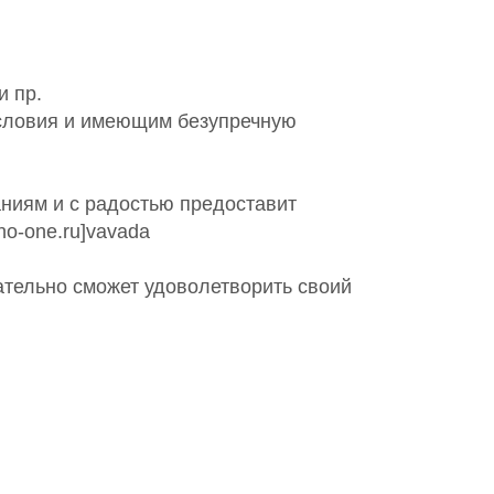
и пр.
условия и имеющим безупречную
аниям и с радостью предоставит
no-one.ru]vavada
ательно сможет удоволетворить своий