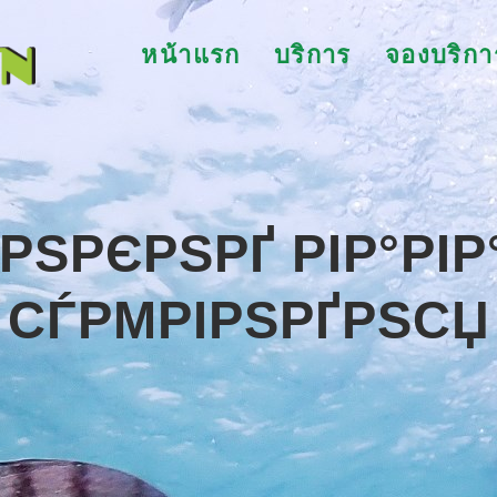
หน้าแรก
บริการ
จองบริกา
РЅРЄРЅРҐ РІР°РІР°
СЃРΜРІРЅРҐРЅСЏ