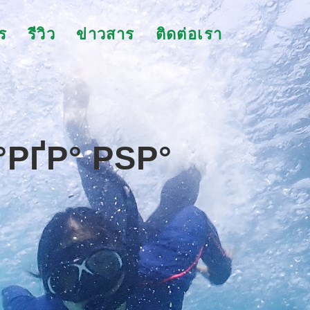
ร
รีวิว
ข่าวสาร
ติดต่อเรา
РҐР° РЅР°