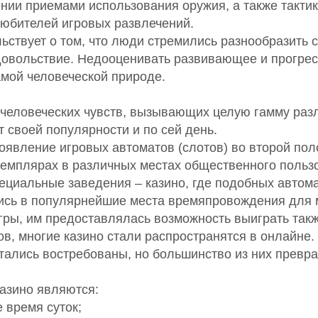
нии приемами использования оружия, а также тактик
юбителей игровых развлечений.
ствует о том, что люди стремились разнообразить с
удовольствие. Недооценивать развивающее и прогре
амой человеческой природе.
 человеческих чувств, вызывающих целую гамму разли
т своей популярности и по сей день.
появление игровых автоматов (слотов) во второй по
емплярах в различных местах общественного пользо
пециальные заведения – казино, где подобных автом
лись в популярнейшие места времяпровождения для 
игры, им предоставлялась возможность выиграть та
в, многие казино стали распространятся в онлайне.
стались востребованы, но большинство из них превр
азино являются:
 время суток;