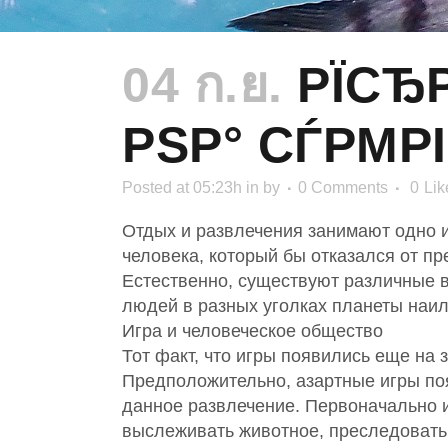
04 ก.ย.
РЇСЂР
РЅР° СЃРΜР
Posted at 05:23h
in
by
0 Comments
0
Lik
Отдых и развлечения занимают одно и
человека, который бы отказался от п
Естественно, существуют различные 
людей в разных уголках планеты наи
Игра и человеческое общество
Тот факт, что игры появились еще на 
Предположительно, азартные игры поя
данное развлечение. Первоначально и
выслеживать животное, преследовать е