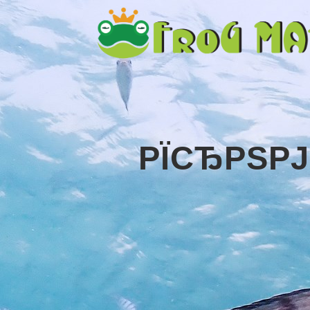
РЇСЂРЅРЈ