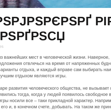
ЅРЈРЅРЄРЅРҐ РІР
ІРЅРҐРЅСЏ
es
з важнейших мест в человеческой жизни. Наверное, 
редложения отвлечься на время от напряженных будне
варианты отдыха, и каждый вправе сам выбирать на
лучшим отдыхом являются игры.
заре развития человеческого общества, не вызывает 
вились тогда, когда у людей появилось свободное в
гры носили все – таки прикладной характер. Наприм
го и, в конечном счете, добывать. На таком же при