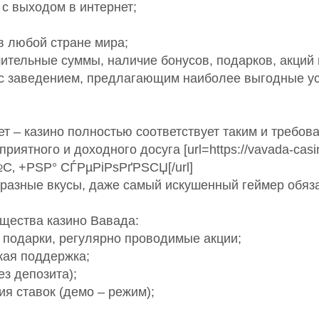
 с выходом в интернет;
в любой стране мира;
тельные суммы, наличие бонусов, подарков, акций 
 с заведением, предлагающим наиболее выгодные 
т – казино полностью соответствует таким и требов
риятного и доходного досуга [url=https://vavada-casi
 +РЅР° СЃРµРіРѕРґРЅСЏ[/url]
 разные вкусы, даже самый искушенный геймер обяз
щества казино Вавада:
 подарки, регулярно проводимые акции;
кая поддержка;
з депозита);
ия ставок (демо – режим);