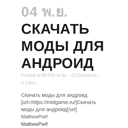
04 พ.ย.
СКАЧАТЬ
МОДЫ ДЛЯ
АНДРОИД
Posted at 04:50h
in
by
0 Comments
0
Likes
Скачать моды для андроид
[url=https://midgame.ru/]Скачать
моды для андроид[/url]
MatthewPielf
MatthewPielf