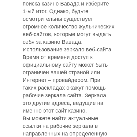
поиска казино Вавада и изберите
1-ый итог. Однако, будьте
осмотрительны существует
огромное количество жульнических
веб-сайтов, которые могут выдать
себя за казино Вавада.
Использование зеркало веб-сайта
Время от времени доступ к
официальному сайту может быть
ограничен вашей страной или
Интернет – провайдером. При
таких раскладах окажут помощь
рабочие зеркала сайта. Зеркала
это другие адреса, ведущие на
именно этот сайт казино.
Вы можете найти актуальные
ссылки на рабочие зеркала в
направленных на определенную