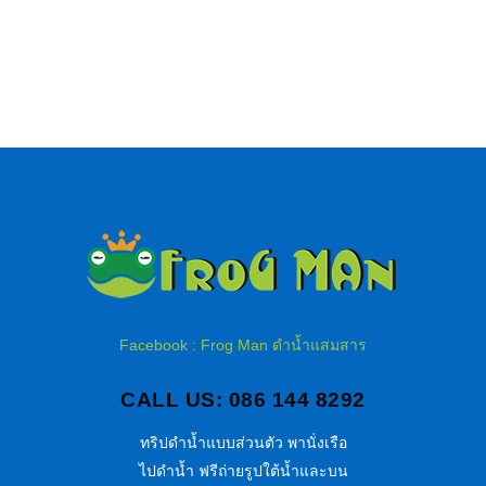
Facebook : Frog Man ดำน้ำแสมสาร
CALL US: 086 144 8292
ทริปดำน้ำแบบส่วนตัว พานั่งเรือ
ไปดำน้ำ ฟรีถ่ายรูปใต้น้ำและบน