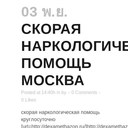
03 พ.ย.
СКОРАЯ
НАРКОЛОГИЧ
ПОМОЩЬ
МОСКВА
Posted at 14:40h
in
by
0 Comments
0
Likes
скорая наркологическая помощь
круглосуточно
[url=http://dexamethazon.ru/]http://dexamethazo