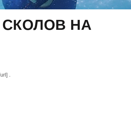
 СКОЛОВ НА
rl] .