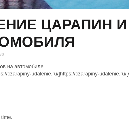
НИЕ ЦАРАПИН И
ТОМОБИЛЯ
es
ов на автомобиле
/czarapiny-udalenie.ru/]https://czarapiny-udalenie.ru/[/u
 time.