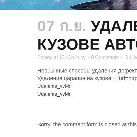
07 ก.ย.
УДАЛЕ
КУЗОВЕ АВ
Posted at 13:10h
in
by
0 Comments
0
Lik
Необычные способы удаления дефект
Удаление царапин на кузове – [url=https:/
Udalenie_vvMn
Udalenie_vvMn
NO COMMENTS
Sorry, the comment form is closed at this