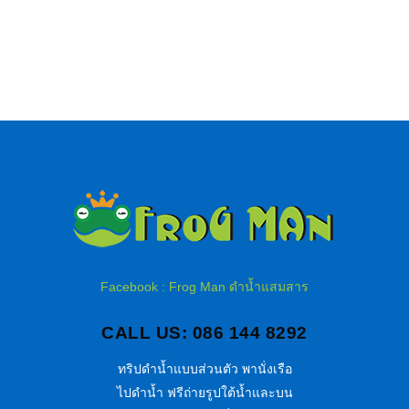
Facebook : Frog Man ดำน้ำแสมสาร
CALL US: 086 144 8292
ทริปดำน้ำแบบส่วนตัว พานั่งเรือ
ไปดำน้ำ ฟรีถ่ายรูปใต้น้ำและบน