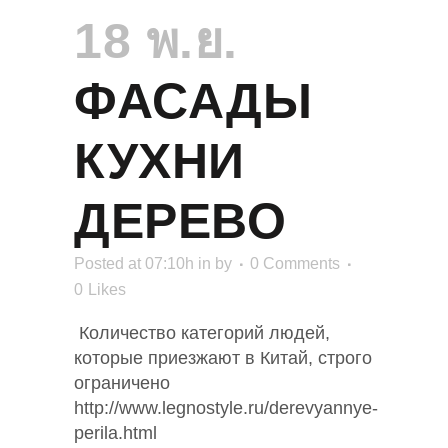
18 พ.ย.
ФАСАДЫ
КУХНИ
ДЕРЕВО
Posted at 07:10h
in
by
0 Comments
0
Likes
Количество категорий людей,
которые приезжают в Китай, строго
ограничено
http://www.legnostyle.ru/derevyannye-
perila.html