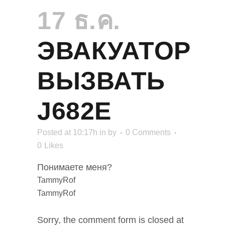
17 ธ.ค.
ЭВАКУАТОР
ВЫЗВАТЬ
J682E
Posted at 10:17h
in
by
0 Comments
0
Likes
Понимаете меня?
TammyRof
TammyRof
Sorry, the comment form is closed at