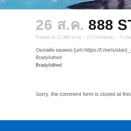
26 ส.ค.
888 S
Posted at 11:38h
in
by
0 Comments
0
Lik
Онлайн казино [url=https://t.me/s/starz
BradyAdhed
BradyAdhed
NO COMMENTS
Sorry, the comment form is closed at this