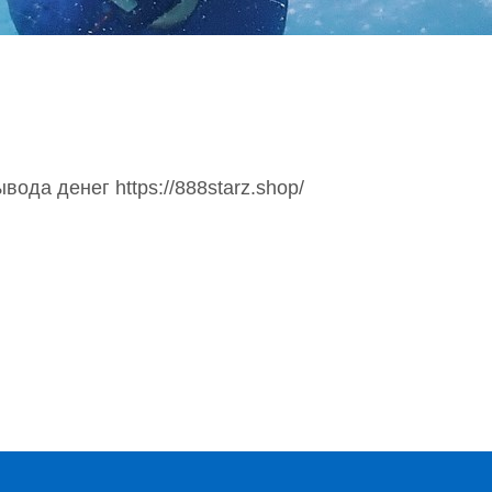
ывода денег https://888starz.shop/