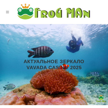
AКТУАЛЬНОЕ ЗЕРКАЛО
VAVADA CASINO 2025