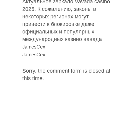
Актуальное зеркало Vavada casino
2025. К сожалению, законы в
некоторых регионах могут
привести к блокировке даже
официальных и популярных
международных казино вавада
JamesCex
JamesCex
Sorry, the comment form is closed at
this time.