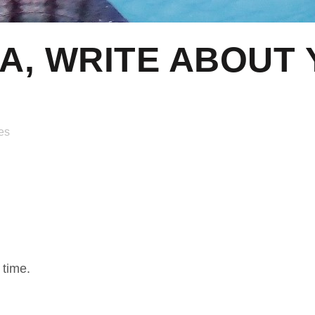
A, WRITE ABOUT
es
 time.