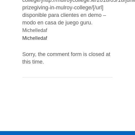
college/]http://mulroycollege.ie/2018/05/18/juni
prizegiving-in-mulroy-college/[/url]
disponible para clientes en demo –
modo en casa de juego guru.
Michelledaf
Michelledaf
Sorry, the comment form is closed at
this time.