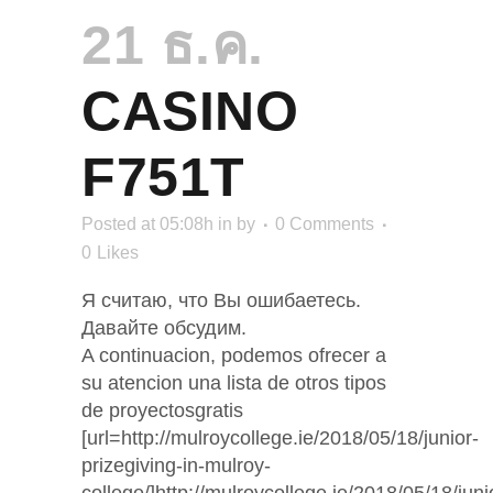
21 ธ.ค.
CASINO
F751T
Posted at 05:08h
in
by
0 Comments
0
Likes
Я считаю, что Вы ошибаетесь.
Давайте обсудим.
A continuacion, podemos ofrecer a
su atencion una lista de otros tipos
de proyectosgratis
[url=http://mulroycollege.ie/2018/05/18/junior-
prizegiving-in-mulroy-