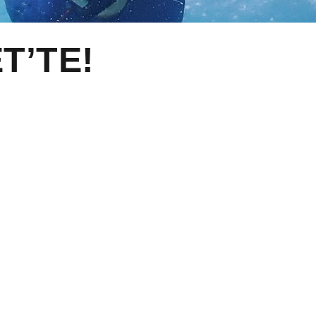
T’TE!