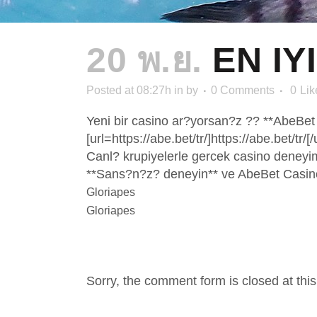
20 พ.ย.
EN IY
Posted at 08:27h
in
by
0 Comments
0
Lik
Yeni bir casino ar?yorsan?z ?? **AbeBet
[url=https://abe.bet/tr/]https://abe.bet/tr
Canl? krupiyelerle gercek casino deneyimi
**Sans?n?z? deneyin** ve AbeBet Casin
Gloriapes
Gloriapes
NO COMMENTS
Sorry, the comment form is closed at this