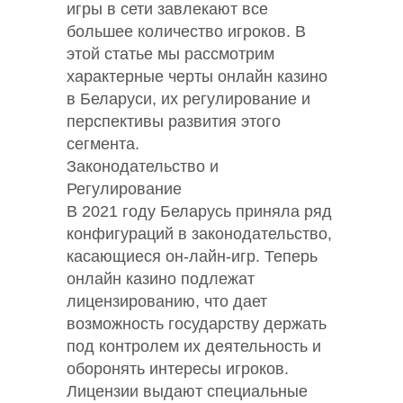
игры в сети завлекают все
большее количество игроков. В
этой статье мы рассмотрим
характерные черты онлайн казино
в Беларуси, их регулирование и
перспективы развития этого
сегмента.
Законодательство и
Регулирование
В 2021 году Беларусь приняла ряд
конфигураций в законодательство,
касающиеся он-лайн-игр. Теперь
онлайн казино подлежат
лицензированию, что дает
возможность государству держать
под контролем их деятельность и
оборонять интересы игроков.
Лицензии выдают специальные