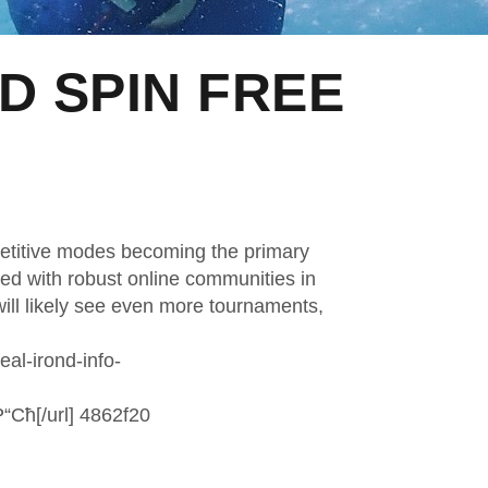
D SPIN FREE
petitive modes becoming the primary
d with robust online communities in
will likely see even more tournaments,
al-irond-info-
“Сћ[/url] 4862f20