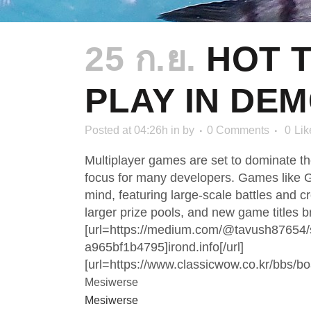
25 ก.ย.
HOT T
PLAY IN DE
Posted at 04:26h
in
by
0 Comments
0
Lik
Multiplayer games are set to dominate t
focus for many developers. Games like G
mind, featuring large-scale battles and c
larger prize pools, and new game titles b
[url=https://medium.com/@tavush87654/sc
a965bf1b4795]irond.info[/url]
[url=https://www.classicwow.co.kr/bbs/
Mesiwerse
Mesiwerse