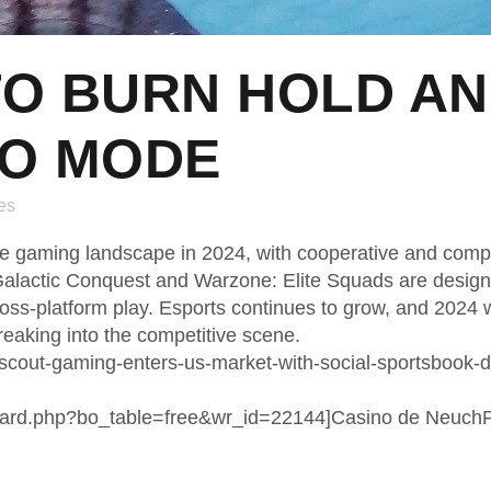
O BURN HOLD AN
MO MODE
es
he gaming landscape in 2024, with cooperative and com
alactic Conquest and Warzone: Elite Squads are designe
ross-platform play. Esports continues to grow, and 2024 
reaking into the competitive scene.
out-gaming-enters-us-market-with-social-sportsbook-de
board.php?bo_table=free&wr_id=22144]Casino de NeuchР