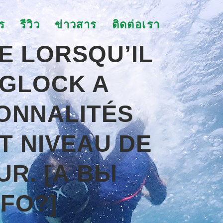
ร
รีวิว
ข่าวสาร
ติดต่อเรา
E LORSQU’IL
 GLOCK A
ONNALITÉS
T NIVEAU DE
UR. [А ВЫ
FO?]