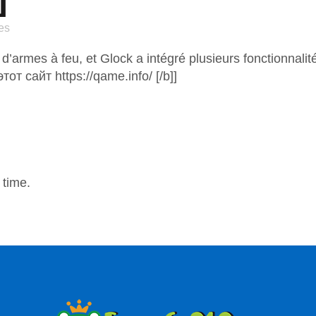
es
it d’armes à feu, et Glock a intégré plusieurs fonctionnali
тот сайт https://qame.info/ [/b]]
 time.