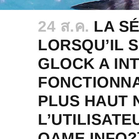
24 ส.ค.
LA SÉ
LORSQU’IL S
GLOCK A IN
FONCTIONNA
PLUS HAUT 
L’UTILISATE
QAME.INFO?