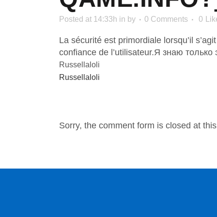
Posted at 14:33h
in
by
0 Comments
0
Lik
La sécurité est primordiale lorsqu’il s’ag
confiance de l’utilisateur.Я знаю только э
Russellaloli
Russellaloli
NO COMMENTS
Sorry, the comment form is closed at this