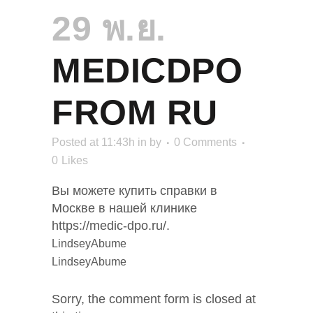
29 พ.ย.
MEDICDPO
FROM RU
Posted at 11:43h
in
by
0 Comments
0
Likes
Вы можете купить справки в
Москве в нашей клинике
https://medic-dpo.ru/.
LindseyAbume
LindseyAbume
Sorry, the comment form is closed at