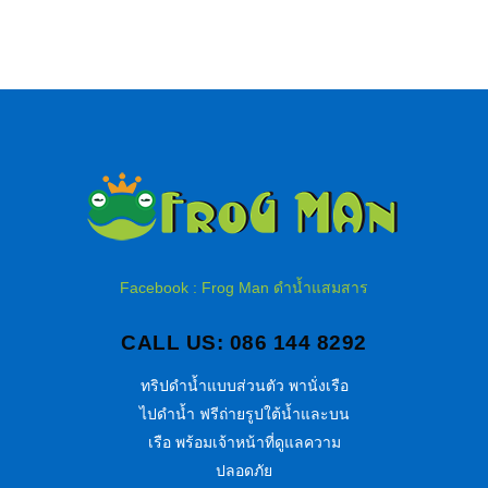
Facebook : Frog Man ดำน้ำแสมสาร
CALL US: 086 144 8292
ทริปดำน้ำแบบส่วนตัว พานั่งเรือ
ไปดำน้ำ ฟรีถ่ายรูปใต้น้ำและบน
เรือ พร้อมเจ้าหน้าที่ดูแลความ
ปลอดภัย