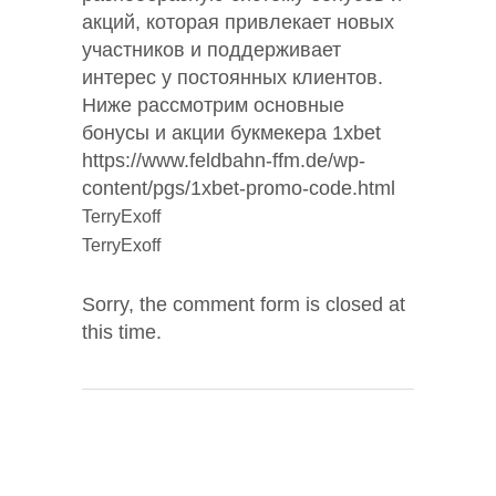
акций, которая привлекает новых
участников и поддерживает
интерес у постоянных клиентов.
Ниже рассмотрим основные
бонусы и акции букмекера 1xbet
https://www.feldbahn-ffm.de/wp-
content/pgs/1xbet-promo-code.html
TerryExoff
TerryExoff
Sorry, the comment form is closed at
this time.