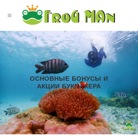
OCНOВНЫЕ БОНУСЫ И
АКЦИИ БУКМЕКЕРА